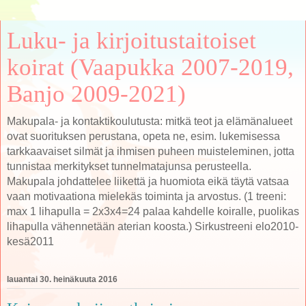
Luku- ja kirjoitustaitoiset
koirat (Vaapukka 2007-2019,
Banjo 2009-2021)
Makupala- ja kontaktikoulutusta: mitkä teot ja elämänalueet
ovat suorituksen perustana, opeta ne, esim. lukemisessa
tarkkaavaiset silmät ja ihmisen puheen muisteleminen, jotta
tunnistaa merkitykset tunnelmatajunsa perusteella.
Makupala johdattelee liikettä ja huomiota eikä täytä vatsaa
vaan motivaationa mielekäs toiminta ja arvostus. (1 treeni:
max 1 lihapulla = 2x3x4=24 palaa kahdelle koiralle, puolikas
lihapulla vähennetään aterian koosta.) Sirkustreeni elo2010-
kesä2011
lauantai 30. heinäkuuta 2016