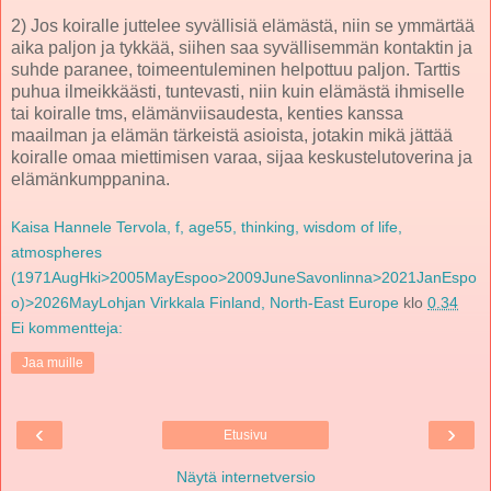
2) Jos koiralle juttelee syvällisiä elämästä, niin se ymmärtää
aika paljon ja tykkää, siihen saa syvällisemmän kontaktin ja
suhde paranee, toimeentuleminen helpottuu paljon. Tarttis
puhua ilmeikkäästi, tuntevasti, niin kuin elämästä ihmiselle
tai koiralle tms, elämänviisaudesta, kenties kanssa
maailman ja elämän tärkeistä asioista, jotakin mikä jättää
koiralle omaa miettimisen varaa, sijaa keskustelutoverina ja
elämänkumppanina.
Kaisa Hannele Tervola, f, age55, thinking, wisdom of life,
atmospheres
(1971AugHki>2005MayEspoo>2009JuneSavonlinna>2021JanEspo
o)>2026MayLohjan Virkkala Finland, North-East Europe
klo
0.34
Ei kommentteja:
Jaa muille
‹
›
Etusivu
Näytä internetversio