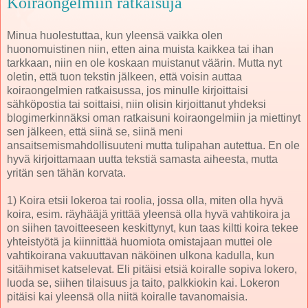
Koiraongelmiin ratkaisuja
Minua huolestuttaa, kun yleensä vaikka olen
huonomuistinen niin, etten aina muista kaikkea tai ihan
tarkkaan, niin en ole koskaan muistanut väärin. Mutta nyt
oletin, että tuon tekstin jälkeen, että voisin auttaa
koiraongelmien ratkaisussa, jos minulle kirjoittaisi
sähköpostia tai soittaisi, niin olisin kirjoittanut yhdeksi
blogimerkinnäksi oman ratkaisuni koiraongelmiin ja miettinyt
sen jälkeen, että siinä se, siinä meni
ansaitsemismahdollisuuteni mutta tulipahan autettua. En ole
hyvä kirjoittamaan uutta tekstiä samasta aiheesta, mutta
yritän sen tähän korvata.
1) Koira etsii lokeroa tai roolia, jossa olla, miten olla hyvä
koira, esim. räyhääjä yrittää yleensä olla hyvä vahtikoira ja
on siihen tavoitteeseen keskittynyt, kun taas kiltti koira tekee
yhteistyötä ja kiinnittää huomiota omistajaan muttei ole
vahtikoirana vakuuttavan näköinen ulkona kadulla, kun
sitäihmiset katselevat. Eli pitäisi etsiä koiralle sopiva lokero,
luoda se, siihen tilaisuus ja taito, palkkiokin kai. Lokeron
pitäisi kai yleensä olla niitä koiralle tavanomaisia.