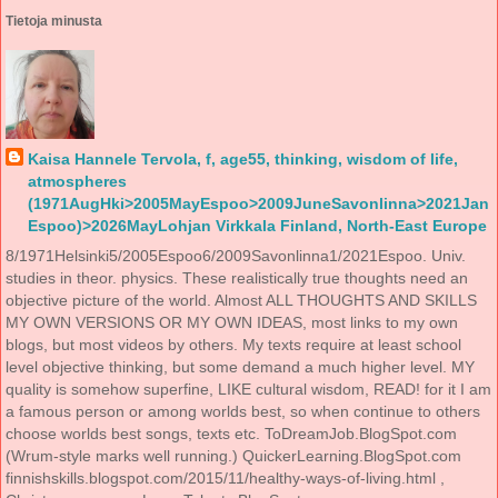
Tietoja minusta
Kaisa Hannele Tervola, f, age55, thinking, wisdom of life,
atmospheres
(1971AugHki>2005MayEspoo>2009JuneSavonlinna>2021Jan
Espoo)>2026MayLohjan Virkkala Finland, North-East Europe
8/1971Helsinki5/2005Espoo6/2009Savonlinna1/2021Espoo. Univ.
studies in theor. physics. These realistically true thoughts need an
objective picture of the world. Almost ALL THOUGHTS AND SKILLS
MY OWN VERSIONS OR MY OWN IDEAS, most links to my own
blogs, but most videos by others. My texts require at least school
level objective thinking, but some demand a much higher level. MY
quality is somehow superfine, LIKE cultural wisdom, READ! for it I am
a famous person or among worlds best, so when continue to others
choose worlds best songs, texts etc. ToDreamJob.BlogSpot.com
(Wrum-style marks well running.) QuickerLearning.BlogSpot.com
finnishskills.blogspot.com/2015/11/healthy-ways-of-living.html ,